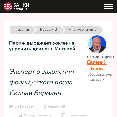
Главная
Новости 📑
Мнение эксперта
Париж выражает желание
упрочить диалог с Москвой
комментирует:
Евгений
Бень
Эксперт о заявлении
обозреватель-
эксперт
французского посла
Сильви Берманн
30.10.2019
Новости 📑
Леонид Кузнецов
Комментарии