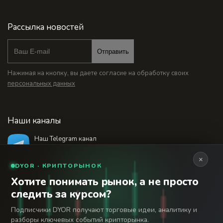
Рассылка новостей
Отправить
Нажимая на кнопку, вы даете согласие на обработку своих
персональных данных
Наши каналы
Наш Telegram канал
@bankstodaynet
×
DYOR · КРИПТОРЫНОК
Хотите понимать рынок, а не просто
© 2026 Финансовый интернет-портал «Банки
следить за курсом?
Сегодня». Используя сайт BanksToday.net вы
18+
соглашаетесь с
пользовательским соглашением
Подписчики DYOR получают торговые идеи, аналитику и
разборы ключевых событий крипторынка.
Сетевое издание «Банки Сегодня» зарегистрировано