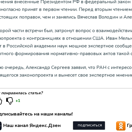
нения внесенные Президентом РФ в федеральный закон о
иногласно принят в первом чтении. Перед вторым чтение
стоящих поправок, чем и занялись Вячеслав Володин и Але
орой части встречи был, затронут вопрос о взаимодейств
нопроекта о контрсанкциях в отношении США. Иван Мельн
т в Российской академии наук мощное экспертное сообщес
отного формирования нормативно-правовых актов такой 
ою очередь, Александр Сергеев заявил, что РАН с интерес
вящегося законопроекта и вынесет свое экспертное мнени
 понравилась статья?
+1
дписывайтесь на наши каналы!
Наш канал Яндекс.Дзен
Г
ПОДПИСАТЬСЯ