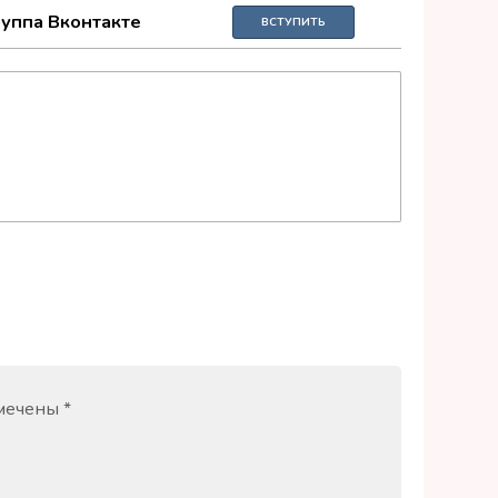
руппа Вконтакте
ВСТУПИТЬ
омечены
*