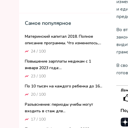
изме
и ед
пред
Самое популярное
Во вт
Материнский капитал 2018. Полное
зако
описание программы. Что изменилось,...
види
24 / 100
грам
Повышение зарплаты медикам с 1
В св
января 2023 года:...
гото
23 / 100
По 10 тысяч на каждого ребенка до 16...
Вам
20 / 100
Разъяснение: периоды учебы могут
По
входить в стаж для...
17 / 100