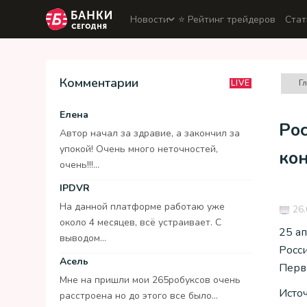
Новости
⭐️ Рейтинг трейдеров
Стат
Комментарии
Г
LIVE
Елена
Рос
Автор начал за здравие, а закончил за
упокой! Очень много неточностей,
ко
очень!!!...
IPDVR
На данной платформе работаю уже
26.
около 4 месяцев, всё устраивает. С
25 а
выводом...
Росс
Асель
Перв
Мне на пришли мои 265робуксов очень
Источ
расстроена но до этого все было...