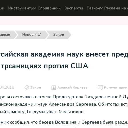
ьи
Инструменты
Справочник
Эксперты
Разное
Реклама на 
лавная
Новости 📑
Закон
сийская академия наук внесет пре
нтрсанкциях против США
04.2018
Закон
Алексей Корнеев
Комментарии
преля состоялась встреча Председателя Государственной 
ийской академии наук Александра Сергеева. Об итогах вст
ый зампред Госдумы Иван Мельников.
ник сообщил, что беседа Володина и Сергеева была раздел