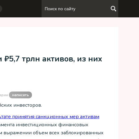
₽5,7 трлн активов, из них
арии
написать
йских инвесторов.
ьтате принятия санкционных мер активам
ртамента инвестиционных финансовых
ом выражении объем всех заблокированных