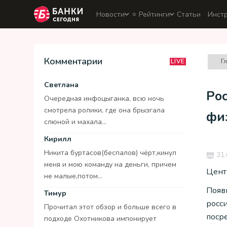
Новости
⭐️ Рейтинги
Статьи
Инст
Комментарии
Г
LIVE
Светлана
Рос
Очередная инфоцыганка, всю ночь
смотрела ролики, где она брызгала
физ
слюной и махала...
Кирилл
Никита буртасов(беспалов) чёрт,кинул
31.
меня и мою команду на деньги, причем
Цент
не малые,потом...
Появ
Тимур
росс
Прочитал этот обзор и больше всего в
поср
подходе Охотникова импонирует