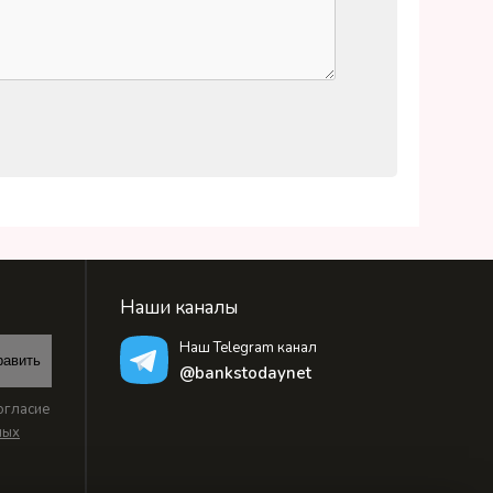
Наши каналы
Наш Telegram канал
равить
@bankstodaynet
огласие
ных