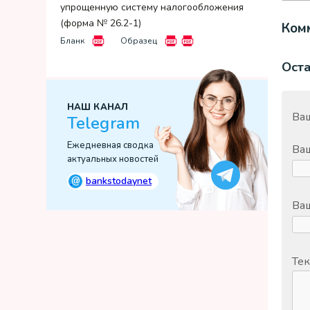
упрощенную систему налогообложения
(форма № 26.2-1)
Комм
Бланк
Образец
Ост
НАШ КАНАЛ
Ваш
Telegram
Ежедневная сводка
Ва
актуальных новостей
@
bankstodaynet
Ваш
Тек