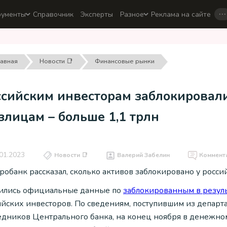
…
рументы
Справочник
Эксперты
Разное
Реклама на сайте
лавная
Новости 📑
Финансовые рынки
сийским инвесторам заблокировали 
лицам – больше 1,1 трлн
01.2023
Новости 📑
Валерий Забелин
Коммент
робанк рассказал, сколько активов заблокировано у росси
ились официальные данные по
заблокированным в резул
ийских инвесторов. По сведениям, поступившим из депа
едников Центрального банка, на конец ноября в денежн