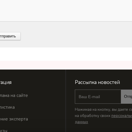
ация
Рассылка новостей
лама на сайте
Отп
тистика
Нажимая на кнопку, вы даете с
на обработку своих
персональ
ние эксперта
данных
изы