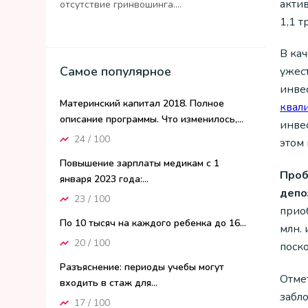
актив
отсутствие гринвошинга....
1,1 т
В ка
Самое популярное
ужес
инве
Материнский капитал 2018. Полное
квал
описание программы. Что изменилось,...
инвес
24 / 100
этом
Повышение зарплаты медикам с 1
Проб
января 2023 года:...
депо
23 / 100
прио
По 10 тысяч на каждого ребенка до 16...
млн.
20 / 100
поск
Разъяснение: периоды учебы могут
Отмет
входить в стаж для...
забл
17 / 100