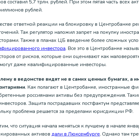
ов составил 5,7 трлн. рублей. При этом пятая часть всех
риллионов рублей.
честве ответной реакции на блокировку в Центробанке р
точений. Так регулятор наложил запрет на покупку ино
сторами. Также в планах ЦБ введение более сложных услов
ифицированного инвестора
. Все это в Центробанке наз
торов от рисков, которые они оценивают как маловероятны
 могут даже квалифицированные инвесторы.
лему в ведомстве видят не в самих ценных бумагах, а и
зитариями
. Как полагают в Центробанке, иностранные ф
бретенные россиянами активы без предупреждения. Таким 
 инвесторов. Защита пострадавших постфактум представляе
ольку проблема решается за пределами юрисдикции РФ.
им, что ситуация начала меняться к лучшему в начале янв
окированных активов
дали в Люксембурге
. Однако там тр