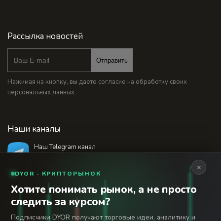
Рассылка новостей
Отправить
Нажимая на кнопку, вы даете согласие на обработку своих
персональных данных
Наши каналы
Наш Telegram канал
@bankstodaynet
×
DYOR · КРИПТОРЫНОК
Хотите понимать рынок, а не просто
© 2026 Финансовый интернет-портал «Банки
следить за курсом?
Сегодня». Используя сайт BanksToday.net вы
18+
соглашаетесь с
пользовательским соглашением
Подписчики DYOR получают торговые идеи, аналитику и