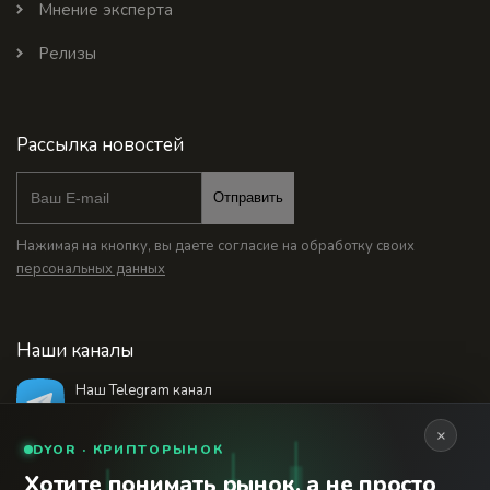
Мнение эксперта
Релизы
Рассылка новостей
Отправить
Нажимая на кнопку, вы даете согласие на обработку своих
персональных данных
Наши каналы
Наш Telegram канал
@bankstodaynet
×
DYOR · КРИПТОРЫНОК
Хотите понимать рынок, а не просто
© 2026 Финансовый интернет-портал «Банки