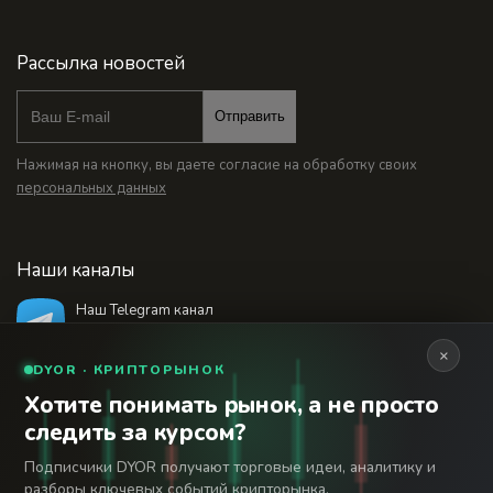
Рассылка новостей
Отправить
Нажимая на кнопку, вы даете согласие на обработку своих
персональных данных
Наши каналы
Наш Telegram канал
@bankstodaynet
×
DYOR · КРИПТОРЫНОК
Хотите понимать рынок, а не просто
© 2026 Финансовый интернет-портал «Банки
следить за курсом?
Сегодня». Используя сайт BanksToday.net вы
18+
соглашаетесь с
пользовательским соглашением
Подписчики DYOR получают торговые идеи, аналитику и
разборы ключевых событий крипторынка.
Сетевое издание «Банки Сегодня» зарегистрировано