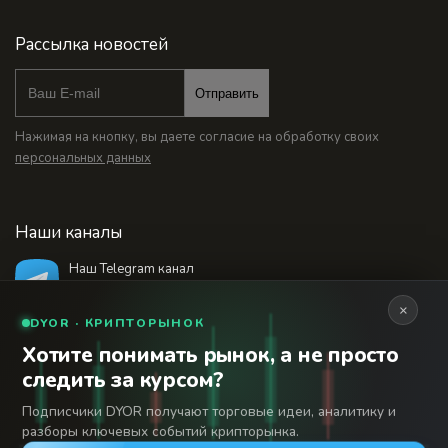
Рассылка новостей
Отправить
Нажимая на кнопку, вы даете согласие на обработку своих
персональных данных
Наши каналы
Наш Telegram канал
@bankstodaynet
×
DYOR · КРИПТОРЫНОК
Хотите понимать рынок, а не просто
© 2026 Финансовый интернет-портал «Банки
следить за курсом?
Сегодня». Используя сайт BanksToday.net вы
18+
соглашаетесь с
пользовательским соглашением
Подписчики DYOR получают торговые идеи, аналитику и
разборы ключевых событий крипторынка.
Сетевое издание «Банки Сегодня» зарегистрировано