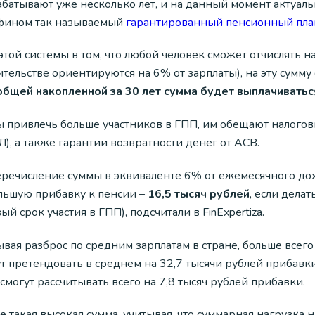
абатывают уже несколько лет, и на данный момент актуал
ином так называемый
гарантированный пенсионный пла
этой системы в том, что любой человек сможет отчислять 
ительстве ориентируются на 6% от зарплаты), на эту сумм
общей накопленной за 30 лет сумма будет выплачиваться
 привлечь больше участников в ГПП, им обещают налоговы
, а также гарантии возвратности денег от АСВ.
еречисление суммы в эквиваленте 6% от ежемесячного до
льшую прибавку к пенсии –
16,5 тысяч рублей
, если делат
ый срок участия в ГПП), подсчитали в FinExpertiza.
вая разброс по средним зарплатам в стране, больше всег
т претендовать в среднем на 32,7 тысячи рублей прибавки
смогут рассчитывать всего на 7,8 тысяч рублей прибавки.
е такая высокая сумма, учитывая, что суммарная нагрузка