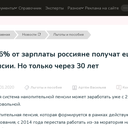
…
рументы
Справочник
Эксперты
Разное
Реклама на сайте
лавная
Новости 📑
Льготы и пособия
6% от зарплаты россияне получат е
сии. Но только через 30 лет
01.2020
Льготы и пособия
Артём Васильев
Ко
я система накопительной пенсии может заработать уже с 2
овольной.
пительная пенсия, которая формируется в рамках действ
ования, с 2014 года перестала работать из-за моратория 