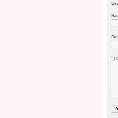
Ваш
Ва
Ваш
Тек