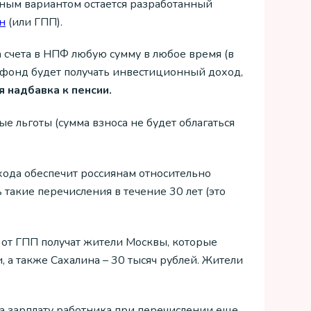
ьным вариантом остается разработанный
н
(или ГПП).
на счета в НПФ любую сумму в любое время (в
у фонд будет получать инвестиционный доход,
 надбавка к пенсии.
е льготы (сумма взноса не будет облагаться
хода обеспечит россиянам относительно
ь такие перечисления в течение 30 лет (это
о от ГПП получат жители Москвы, которые
, а также Сахалина – 30 тысяч рублей. Жители
 на зарплату работника при перечислении еще