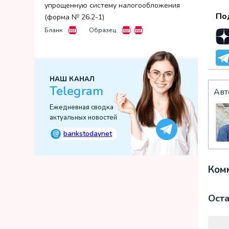
упрощенную систему налогообложения
По
(форма № 26.2-1)
Бланк
Образец
НАШ КАНАЛ
Telegram
Авт
Ежедневная сводка
актуальных новостей
@
bankstodaynet
Комм
Ост