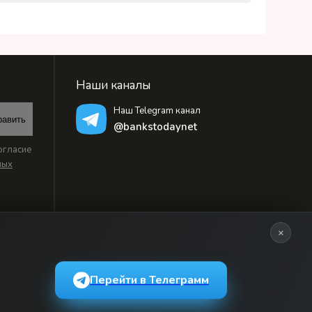
Наши каналы
Наш Telegram канал
равить
@bankstodaynet
огласие
ных
×
Перейти в Телеграмм
ьзовательским соглашением