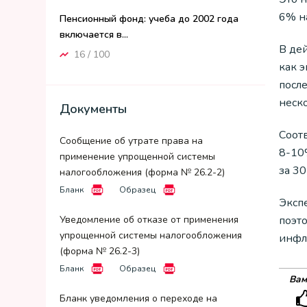
6% н
Пенсионный фонд: учеба до 2002 года
включается в...
В дей
16 / 100
как 
после
неск
Документы
Соот
Сообщение об утрате права на
8-10
применение упрощенной системы
за 30
налогообложения (форма № 26.2-2)
Бланк
Образец
Экспе
поэт
Уведомление об отказе от применения
упрощенной системы налогообложения
инфл
(форма № 26.2-3)
Бланк
Образец
Вам
Бланк уведомления о переходе на