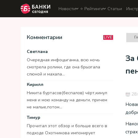
Новости
⭐️ Рейтинги
Статьи
Инст
Комментарии
Г
LIVE
Светлана
За 
Очередная инфоцыганка, всю ночь
смотрела ролики, где она брызгала
пен
слюной и махала...
Кирилл
Никита буртасов(беспалов) чёрт,кинул
28.
меня и мою команду на деньги, причем
Нова
не малые,потом...
добр
Тимур
Нако
Прочитал этот обзор и больше всего в
страх
подходе Охотникова импонирует