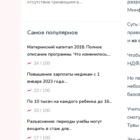
разр
отсутствие гринвошинга....
Минф
Суть 
Самое популярное
прав
и
из 
Материнский капитал 2018. Полное
описание программы. Что изменилось,...
Чтобы
НДФЛ)
24 / 100
Повышение зарплаты медикам с 1
Но п
января 2023 года:...
небо
23 / 100
базов
По 10 тысяч на каждого ребенка до 16...
Учиты
20 / 100
смогу
Разъяснение: периоды учебы могут
Тувы 
входить в стаж для...
17 / 100
Это н