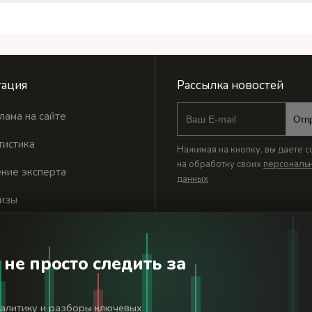
ация
Рассылка новостей
лама на сайте
Отп
тистика
Нажимая на кнопку, вы даете с
на обработку своих
персональ
ние эксперта
данных
изы
 не просто следить за
годня». Используя сайт BanksToday.net вы соглашаетесь с
пол
налитику и разборы ключевых