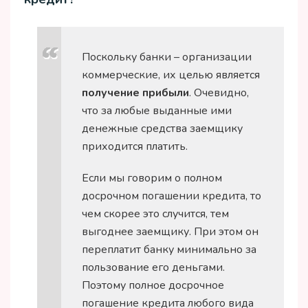
окончанию срока предоставления
кредита периодические платежи
по нему будут минимальными.
Поскольку банки – организации
При выборе данного способа
коммерческие, их целью является
погашения кредита заемщик
получение прибыли
. Очевидно,
должен условно поделить срок
что за любые выданные ими
кредита на 3 части. Предположим,
денежные средства заемщику
если срок погашения кредита -6
приходится платить.
лет, то продолжительность
каждой части составляет 2 года. В
Если мы говорим о полном
течение первой части кредита, то
досрочном погашении кредита, то
есть первые два года заемщику
чем скорее это случится, тем
следует приложить все усилия для
выгоднее заемщику. При этом он
досрочного погашения кредита.
переплатит банку минимально за
Подобная стратегия погашения
пользование его деньгами.
кредита позволит ему заплатить
Поэтому полное досрочное
меньше процентов. Согласно
погашение кредита любого вида