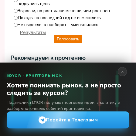
обесценились в какой-то
поднялись цены
степени из-за инфляции.
Выросли, но рост даже меньше, чем рост цен
Поэтому при наличии
Доходы за последний год не изменились
свободных денег может
Не выросли, а наоборот – уменьшились
быть выгодно оставить
Результаты
ипотечные платежи на
Голосовать
«растерзание» инфляции, а
деньгами распорядится
Рекомендуем к прочтению
более выгодно. Особенно,
если заложенная
×
DYOR · КРИПТОРЫНОК
недвижимость при этом
Хотите понимать рынок, а не просто
приносит доход, например,
следить за курсом?
от аренды, который может
перекрывать все расходы по
Подписчики DYOR получают торговые идеи, аналитику и
разборы ключевых событий крипторынка.
погашению кредита.
От типа кредита.
Кредит
Перейти в Телеграмм
Самозанятые и банки: Как в 2026
без обеспечения, выданный
году получить ипотеку или
на средний срок, может быть
автокредит без официальной