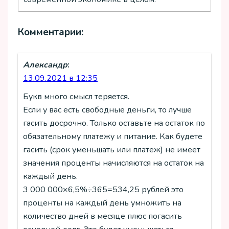
аннуитетным способом
обременения. Подобные
выплат в первой половине
обязательства и ограничения
Комментарии:
срока.
приводят к увеличению так
От текущих интересов
называемой эффективной ставки
Александр
:
заемщика
– уменьшить срок
по кредиту, включающей в себя
13.09.2021 в 12:35
кредитования или
не только платежи по самому
уменьшить ежемесячные
кредиту, но и страховые платежи.
Букв много смысл теряется.
платежи по кредиту.
Чем быстрее заемщик погасит
Если у вас есть свободные деньги, то лучше
Решение этого вопроса
кредит, тем меньше он заплатит и
гасить досрочно. Только оставьте на остаток по
тесно связано с финансовым
страховки и процентов по
обязательному платежу и питание. Как будете
состоянием заемщика и его
кредиту и получит иные права по
гасить (срок уменьшать или платеж) не имеет
семьи, если речь идет о
объекту кредитования.
значения проценты начисляются на остаток на
долгосрочном объемном
каждый день.
Некоторые банки устанавливают
кредите, например, об
3 000 000×6,5%÷365=534,25 рублей это
минимальную сумму частичного
ипотеке.
проценты на каждый день умножить на
досрочного погашения, как
количество дней в месяце плюс погасить
Если у заемщика появились
правило, она не превышает 30%