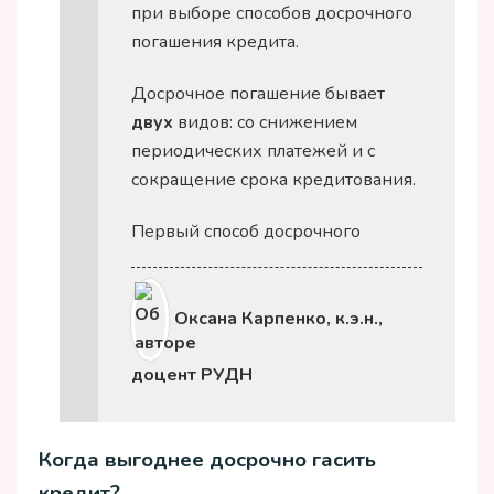
при выборе способов досрочного
погашения кредита.
Досрочное погашение бывает
двух
видов: со снижением
периодических платежей и с
сокращение срока кредитования.
Первый способ досрочного
погашения лучше применять
заемщикам, у которых
отсутствуют какие -либо
Оксана Карпенко, к.э.н.,
дополнительные обязательства,
например, необходимость
доцент РУДН
страхования объекта
кредитования или собственной
Когда выгоднее досрочно гасить
жизни. Срок кредитования
останется прежним, но к
кредит?