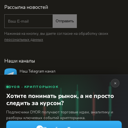
Рассылка новостей
Отправить
Нажимая на кнопку, вы даете согласие на обработку своих
персональных данных
Наши каналы
Наш Telegram канал
@bankstodaynet
×
DYOR · КРИПТОРЫНОК
Хотите понимать рынок, а не просто
© 2026 Финансовый интернет-портал «Банки
следить за курсом?
Сегодня». Используя сайт BanksToday.net вы
18+
соглашаетесь с
пользовательским соглашением
Подписчики DYOR получают торговые идеи, аналитику и
разборы ключевых событий крипторынка.
Сетевое издание «Банки Сегодня» зарегистрировано
Федеральной службой по надзору в сфере связи,