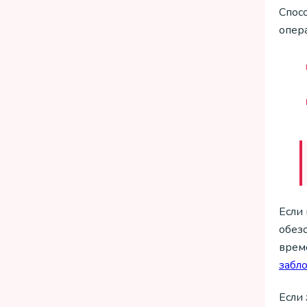
Спос
опер
Если 
обезо
време
забл
Если 