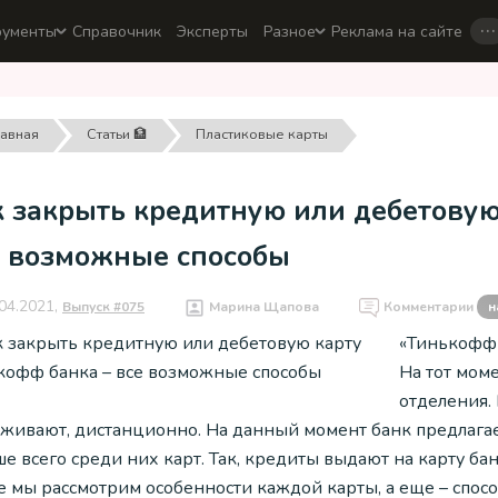
…
рументы
Справочник
Эксперты
Разное
Реклама на сайте
лавная
Статьи 🏦
Пластиковые карты
к закрыть кредитную или дебетовую
е возможные способы
04.2021,
Выпуск #075
Марина Щапова
Комментарии
н
«Тинькофф 
На тот мом
отделения. 
уживают, дистанционно. На данный момент банк предлагае
е всего среди них карт. Так, кредиты выдают на карту бан
ье мы рассмотрим особенности каждой карты, а еще – спос