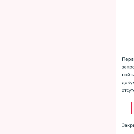
Перв
запро
найти
доку
отсут
Закр