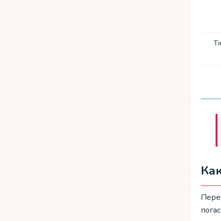
Ti
Ка
Перед
погас