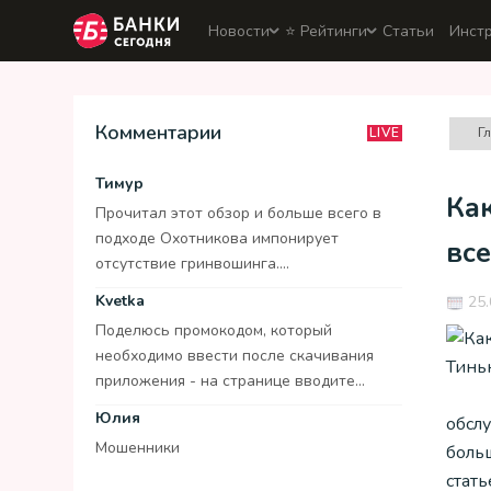
Новости
⭐️ Рейтинги
Статьи
Инст
Комментарии
Г
LIVE
Тимур
Ка
Прочитал этот обзор и больше всего в
подходе Охотникова импонирует
вс
отсутствие гринвошинга....
Kvetka
25.
Поделюсь промокодом, который
необходимо ввести после скачивания
приложения - на странице вводите...
Юлия
обсл
Мошенники
больш
стат