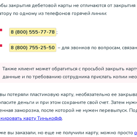
обы закрытия дебетовой карты не отличаются от закрытия
атору по одному из телефонов горячей линии:
8 (800) 555-77-78
;
8 (800) 755-25-50
– для звонков по вопросам, связ
Также клиент может обратиться с просьбой закрыть карту
данные и по требованию сотрудника прислать копии не
вы потеряли пластиковую карту, необязательно ее закрыва
пасите деньги и при этом сохраните свой счет. Затем нуж
нная заморозка, после которой не нужен перевыпуск. Под
окировать карту Тинькофф
.
же вы заказали, но еще не получили карту, можно просто
о