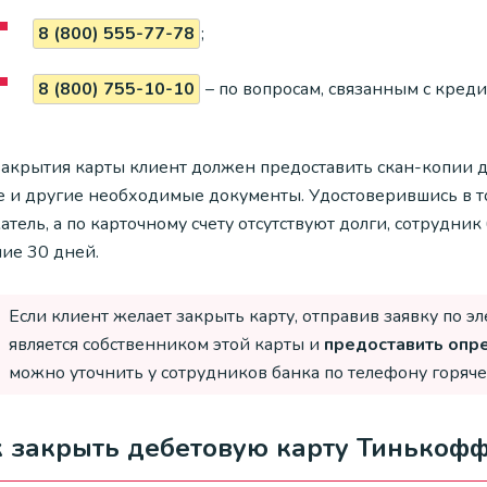
8 (800) 555-77-78
;
8 (800) 755-10-10
– по вопросам, связанным с кред
закрытия карты клиент должен предоставить скан-копии д
е и другие необходимые документы. Удостоверившись в том
тель, а по карточному счету отсутствуют долги, сотрудник
ние 30 дней.
Если клиент желает закрыть карту, отправив заявку по э
является собственником этой карты и
предоставить опр
можно уточнить у сотрудников банка по телефону горяче
 закрыть дебетовую карту Тинькоф