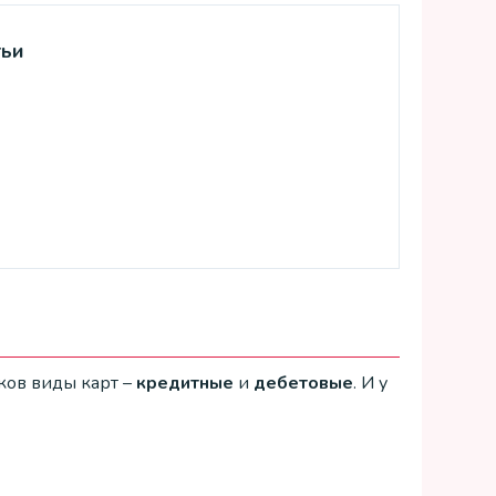
тьи
ков виды карт –
кредитные
и
дебетовые
. И у