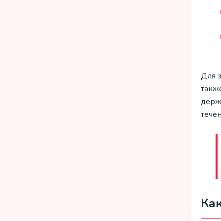
Для 
такж
держа
тече
Как