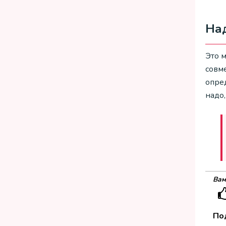
Над
Это 
совм
опред
надо,
Вам
По