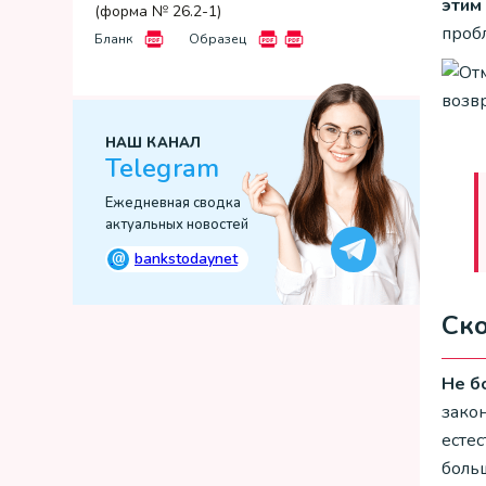
этим
(форма № 26.2-1)
пробл
Бланк
Образец
НАШ КАНАЛ
Telegram
Ежедневная сводка
актуальных новостей
@
bankstodaynet
Ско
Не б
закон
есте
боль