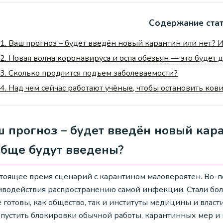
Содержание ста
1.
Ваш прогноз – будет введён новый карантин или нет? 
2.
Новая волна коронавируса и оспа обезьян — это будет 
3.
Сколько продлится подъем заболеваемости?
4.
Над чем сейчас работают учёные, чтобы остановить ков
 прогноз – будет введён новый кара
обще будут введены?
стоящее время сценарий с карантином маловероятен. Во-
иводействия распространению самой инфекции. Стали бо
е готовы, как общество, так и институты медицины и вла
опустить блокировки обычной работы, карантинных мер и