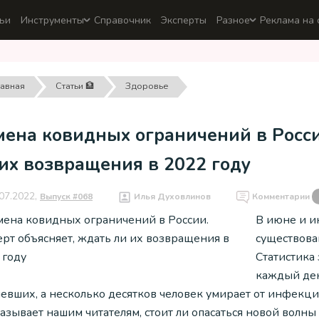
ьи
Инструменты
Справочник
Эксперты
Разное
Реклама на 
лавная
Статьи 🏦
Здоровье
ена ковидных ограничений в Росси
их возвращения в 2022 году
07.2022,
Выпуск #068
Илья Духовлинов
Комментарии
В июне и и
существова
Статистика 
каждый ден
левших, а несколько десятков человек умирает от инфекц
азывает нашим читателям, стоит ли опасаться новой волны