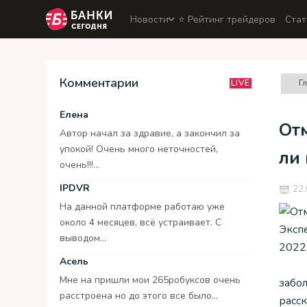
Новости
⭐️ Рейтинг трейдеров
Стат
Комментарии
Г
LIVE
Елена
Отм
Автор начал за здравие, а закончил за
упокой! Очень много неточностей,
ли 
очень!!!...
IPDVR
22.
На данной платформе работаю уже
около 4 месяцев, всё устраивает. С
выводом...
Асель
Мне на пришли мои 265робуксов очень
забо
расстроена но до этого все было...
расск