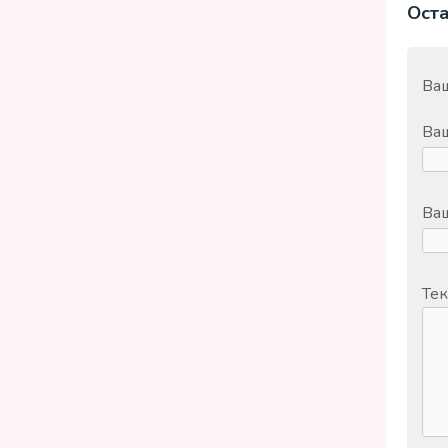
Ост
Ваш
Ва
Ваш
Тек