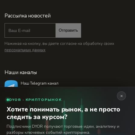
Рассылка новостей
Отправить
Нажимая на кнопку, вы даете согласие на обработку своих
персональных данных
Наши каналы
Наш Telegram канал
@bankstodaynet
×
DYOR · КРИПТОРЫНОК
Хотите понимать рынок, а не просто
© 2026 Финансовый интернет-портал «Банки
следить за курсом?
Сегодня». Используя сайт BanksToday.net вы
18+
соглашаетесь с
пользовательским соглашением
Подписчики DYOR получают торговые идеи, аналитику и
разборы ключевых событий крипторынка.
Сетевое издание «Банки Сегодня» зарегистрировано