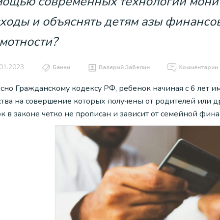
мощью современных технологий мони
ходы и объяснять детям азы финансо
мотности?
01.2023
Банки
Валерий Забелин
Комментарии
асно Гражданскому кодексу РФ, ребенок начиная с 6 лет и
ства на совершение которых получены от родителей или д
к в законе четко не прописан и зависит от семейной фин