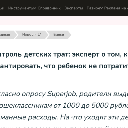
ьи
Инструменты
Справочник
Эксперты
Разное
Реклама на 
лавная
Новости 📑
Банки
троль детских трат: эксперт о том, 
антировать, что ребенок не потрат
ласно опросу Superjob, родители вы
ршеклассникам от 1000 до 5000 рубл
манные расходы. На что уходят эти де