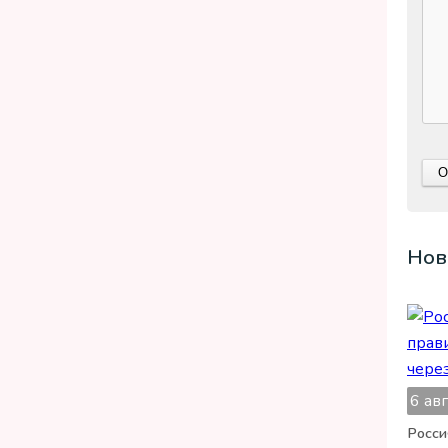
Нов
6 ав
Росси