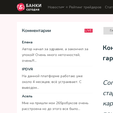
Новости
⭐️ Рейтинг трейдеров
Стат
Комментарии
Г
LIVE
Елена
Кон
Автор начал за здравие, а закончил за
упокой! Очень много неточностей,
гар
очень!!!...
IPDVR
На данной платформе работаю уже
Сог
около 4 месяцев, всё устраивает. С
выводом...
ста
Асель
кар
Мне на пришли мои 265робуксов очень
расстроена но до этого все было...