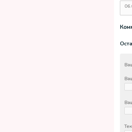
06
дат
Комм
Ост
Ваш
Ва
Ваш
Тек