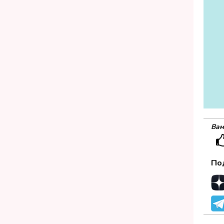
Вам
По