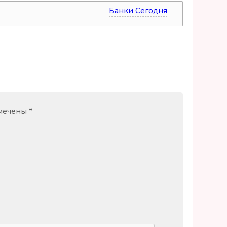
Банки Сегодня
источник
омечены
*