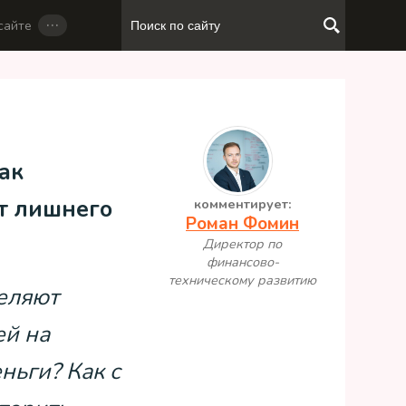
…
сайте
как
ит лишнего
комментирует:
Роман Фомин
Директор по
финансово-
техническому развитию
деляют
ей на
ньги? Как с