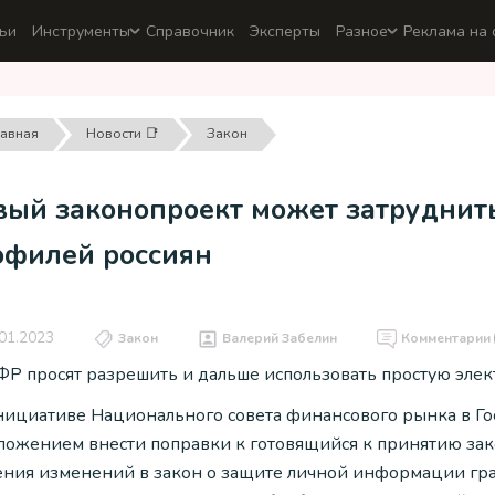
ьи
Инструменты
Справочник
Эксперты
Разное
Реклама на 
лавная
Новости 📑
Закон
вый законопроект может затруднит
офилей россиян
01.2023
Закон
Валерий Забелин
Комментарии
ФР просят разрешить и дальше использовать простую элек
нициативе Национального совета финансового рынка в Го
ложением внести поправки к готовящийся к принятию зак
ения изменений в закон о защите личной информации гра