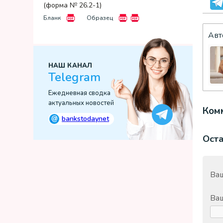
(форма № 26.2-1)
Бланк
Образец
Авт
НАШ КАНАЛ
Telegram
Ежедневная сводка
актуальных новостей
Комм
@
bankstodaynet
Ост
Ваш
Ва