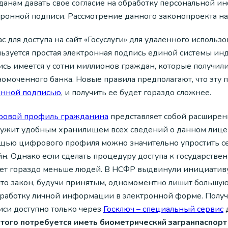
данам давать свое согласие на обработку персональной 
тронной подписи. Рассмотрение данного законопроекта на
с для доступа на сайт «Госуслуги» для удаленного исполь
льзуется простая электронная подпись единой системы и
ись имеется у сотни миллионов граждан, которые получил
номоченного банка. Новые правила предполагают, что эту 
енной подписью
, и получить ее будет гораздо сложнее.
овой профиль гражданина
представляет собой расширенн
лужит удобным хранилищем всех сведений о данном лице 
щью цифрового профиля можно значительно упростить се
н. Однако если сделать процедуру доступа к государствен
ет гораздо меньше людей. В НСФР выдвинули инициативу
 что закон, будучи принятым, одномоментно лишит большу
бработку личной информации в электронной форме. Пол
иси доступно только через
Госключ – специальный сервис
д
этого потребуется иметь биометрический загранпаспорт