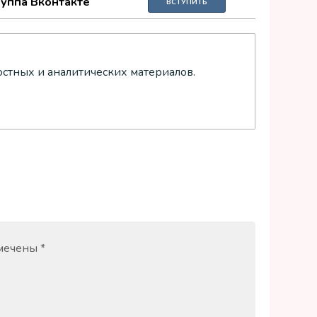
руппа Вконтакте
ВСТУПИТЬ
остных и аналитических материалов.
омечены
*