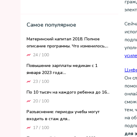
граж
элек
Сейча
Самое популярное
испо
Материнский капитал 2018. Полное
подп
описание программы. Что изменилось,...
упол
24 / 100
усил
Повышение зарплаты медикам с 1
Цифр
января 2023 года:...
Он с
23 / 100
помо
По 10 тысяч на каждого ребенка до 16...
онлай
20 / 100
смож
тем,
Разъяснение: периоды учебы могут
на о
входить в стаж для...
подп
17 / 100
для 