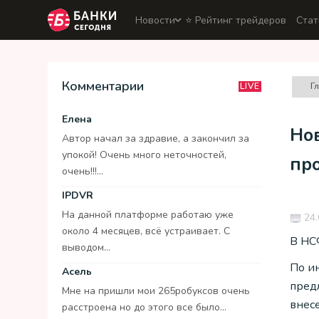
Новости
⭐️ Рейтинг трейдеров
Стат
Комментарии
Г
LIVE
Елена
Но
Автор начал за здравие, а закончил за
упокой! Очень много неточностей,
пр
очень!!!...
IPDVR
На данной платформе работаю уже
24.
около 4 месяцев, всё устраивает. С
В НС
выводом...
По и
Асель
пред
Мне на пришли мои 265робуксов очень
внес
расстроена но до этого все было...