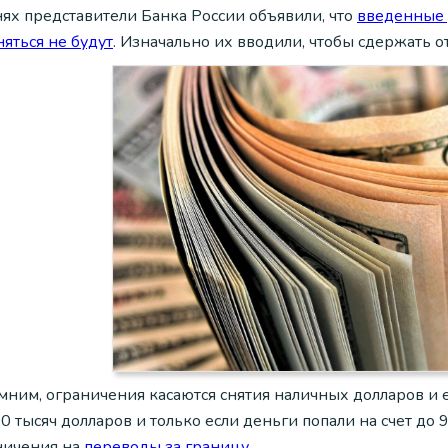
нях представители Банка России объявили, что
введенные 
яться не будут
. Изначально их вводили, чтобы сдержать о
ним, ограничения касаются снятия наличных долларов и е
0 тысяч долларов и только если деньги попали на счет до 9
ничения на
переводы за границу
.