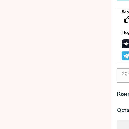
Вам
По
20
дат
Комм
Ост