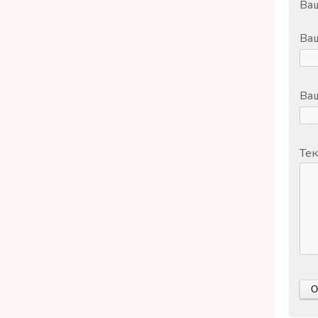
Ваш
Ва
Ваш
Тек