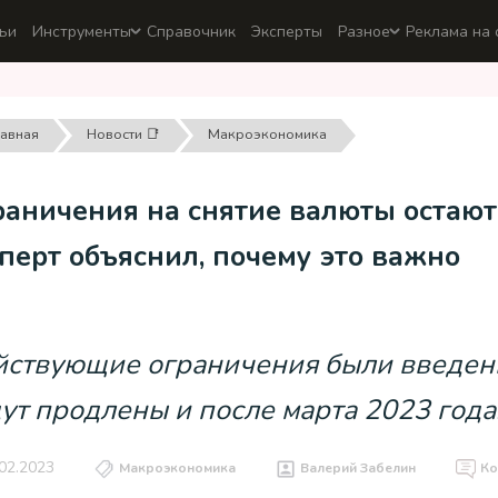
ьи
Инструменты
Справочник
Эксперты
Разное
Реклама на 
лавная
Новости 📑
Макроэкономика
аничения на снятие валюты остаютс
перт объяснил, почему это важно
ствующие ограничения были введены
ут продлены и после марта 2023 года
02.2023
Макроэкономика
Валерий Забелин
Ко