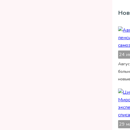
Нов
24 и
Авгус
больн
новые
29 м