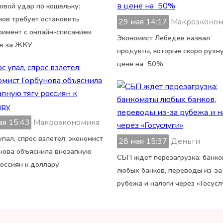
вой удар по кошельку:
ов требует остановить
29 мая 14:17
Макроэконом
римент с онлайн-списанием
Экономист Лебедев назвал
в за ЖКУ
продукты, которые скоро рухну
цене на 50%
ая 15:43
Макроэкономика
упал, спрос взлетел: экономист
28 мая 15:37
Деньги
нова объяснила внезапную
СБП ждет перезагрузка: банк
россиян к доллару
любых банков, переводы из-за
рубежа и налоги через «Госусл