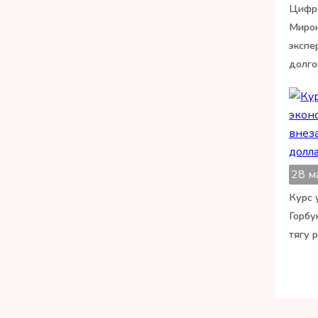
Цифро
Мирон
экспе
долго
28 м
Курс 
Горбу
тягу 