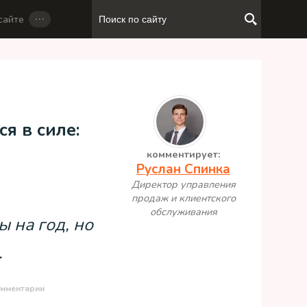
…
сайте
я в силе:
комментирует:
Руслан Спинка
Директор управления
продаж и клиентского
обслуживания
 на год, но
.
мментарии