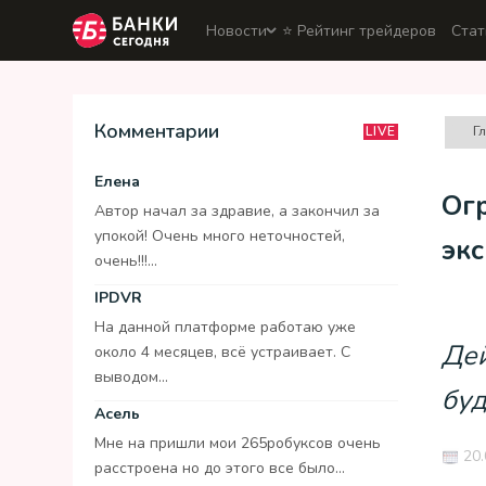
Новости
⭐️ Рейтинг трейдеров
Стат
Комментарии
Г
LIVE
Елена
Огр
Автор начал за здравие, а закончил за
упокой! Очень много неточностей,
экс
очень!!!...
IPDVR
На данной платформе работаю уже
Дей
около 4 месяцев, всё устраивает. С
выводом...
буд
Асель
Мне на пришли мои 265робуксов очень
20.
расстроена но до этого все было...