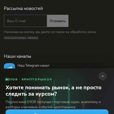
Рассылка новостей
Отправить
Нажимая на кнопку, вы даете согласие на обработку своих
персональных данных
Наши каналы
Наш Telegram канал
@bankstodaynet
×
DYOR · КРИПТОРЫНОК
Хотите понимать рынок, а не просто
© 2026 Финансовый интернет-портал «Банки
следить за курсом?
Сегодня». Используя сайт BanksToday.net вы
18+
соглашаетесь с
пользовательским соглашением
Подписчики DYOR получают торговые идеи, аналитику и
разборы ключевых событий крипторынка.
Сетевое издание «Банки Сегодня» зарегистрировано
Федеральной службой по надзору в сфере связи,