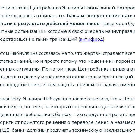
нению главы Центробанка Эльвиры Набиуллиной, которое 
ербезопасность в финансах»,
банкам следует возмещать 
нтами в результате действий мошенников.
Такая мера бу
итные организации, которые в свою очередь начнут разви
редотвращение таких транзакций (
антифрод
).
том Набиуллина сослалась на то, что жертвы страдают всег
татка знаний, но и просто потому, что мошенники порой 
енных ситуациях. При этом глава Центробанка привела в
сть деньги даже у менеджеров финансовых организаций. 
но продвижение систем защиты, причем это задача именн
вая тему, Эльвира Набиуллина также отметила, что у Цен
рой видно, что счет, на который переводятся деньги жер
деленные требования к банкам – им следует не тратить вр
ворить от принятого решения о переводе денег, а незамед
ы ЦБ, банки должны продумать техническую реализацию т