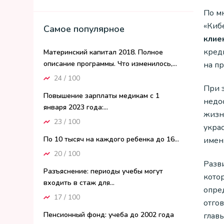
По м
«Киб
Самое популярное
клие
кред
Материнский капитал 2018. Полное
описание программы. Что изменилось,...
на п
24 / 100
При э
Повышение зарплаты медикам с 1
недос
января 2023 года:...
жизн
23 / 100
укра
По 10 тысяч на каждого ребенка до 16...
имен
20 / 100
Разви
Разъяснение: периоды учебы могут
кото
входить в стаж для...
опре
17 / 100
отго
Пенсионный фонд: учеба до 2002 года
глав