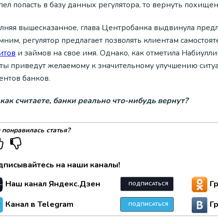
пел попасть в базу данных регулятора, то вернуть похище
лняя вышесказанное, глава Центробанка выдвинула предл
мним, регулятор предлагает позволять клиентам самостоя
итов
и займов на свое имя. Однако, как отметила Набиуллин
ты приведут желаемому к значительному улучшению сит
ентов банков.
 как считаете, банки реально что-нибудь вернут?
 понравилась статья?
дписывайтесь на наши каналы!
Наш канал Яндекс.Дзен
Г
ПОДПИСАТЬСЯ
Канал в Telegram
Г
ПОДПИСАТЬСЯ