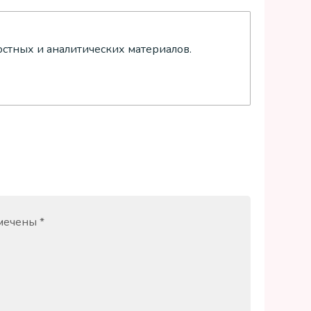
остных и аналитических материалов.
омечены
*