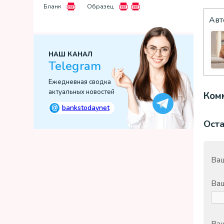
Бланк
Образец
Авт
НАШ КАНАЛ
Telegram
Ежедневная сводка
актуальных новостей
Комм
@
bankstodaynet
Ост
Ваш
Ва
Ваш