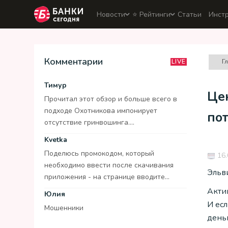
Новости
⭐️ Рейтинги
Статьи
Инст
Комментарии
Г
LIVE
Тимур
Це
Прочитал этот обзор и больше всего в
подходе Охотникова импонирует
по
отсутствие гринвошинга....
Kvetka
Поделюсь промокодом, который
16.
необходимо ввести после скачивания
Эльви
приложения - на странице вводите...
Акти
Юлия
И ес
Мошенники
деньг