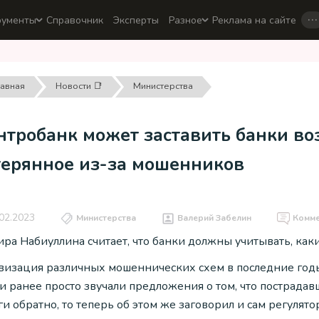
…
рументы
Справочник
Эксперты
Разное
Реклама на сайте
лавная
Новости 📑
Министерства
нтробанк может заставить банки в
терянное из-за мошенников
02.2023
Министерства
Валерий Забелин
Комм
ра Набиуллина считает, что банки должны учитывать, каки
визация различных мошеннических схем в последние годы
ли ранее просто звучали предложения о том, что пострада
и обратно, то теперь об этом же заговорил и сам регулято