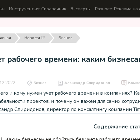
ьи
Инструменты
Справочник
Эксперты
Разное
Реклама на 
лавная
Новости 📑
Бизнес
т рабочего времени: каким бизнеса
12.2022
Бизнес
Александр Спиридонов
Комм
его и кому нужен учет рабочего времени в компаниях? Ка
бельности проектов, и почему он важен для самих сотрудн
сандр Спиридонов, директор по консалтингу компании Tim
Содержание ста
1.
Каким бизнесам не обойтись без учета рабочего време