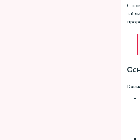
С по
табли
прора
Осн
Каки