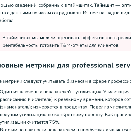
мощью сведений, собранных в таймшитах.
Таймшит — опт
ца с данными по часам сотрудников. Из нее наглядно вид
ботал.
В таймшитах мы можем оценивать эффективность реали
рентабельность, готовить T&M-отчеты для клиентов.
овные метрики для professional serv
е метрики следуют учитывать бизнесам в сфере професси
Один из ключевых показателей – утилизация. Утилизация
расписанию (числитель) к реальному времени, которое со
(знаменатель); измеряется в процентах. Поделив числите
получим утилизацию по конкретному проекту. Как правил
утилизации считается 75%.
Вторым по важности показателем в профуслугах является 