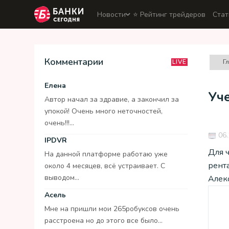
Новости
⭐️ Рейтинг трейдеров
Стат
Комментарии
Г
LIVE
Елена
Уче
Автор начал за здравие, а закончил за
упокой! Очень много неточностей,
очень!!!...
06.
IPDVR
Для ч
На данной платформе работаю уже
рента
около 4 месяцев, всё устраивает. С
выводом...
Алек
Асель
Мне на пришли мои 265робуксов очень
расстроена но до этого все было...