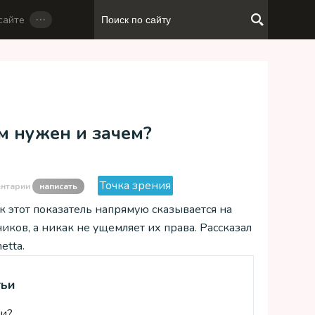
…
сайте
м нужен и зачем?
Точка зрения
ентарии
написать
к этот показатель напрямую сказывается на
иков, а никак не ущемляет их права. Рассказал
etta.
тьи
ни?