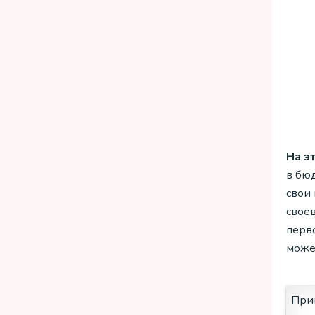
На э
в бю
свои
свое
перв
може
Прим