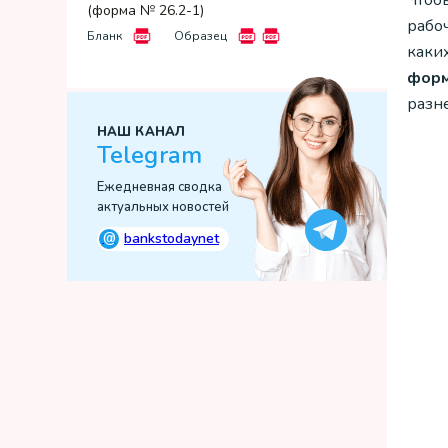
Чтобы
(форма № 26.2-1)
рабоч
Бланк
Образец
каких
форм
разн
НАШ КАНАЛ
Telegram
Ежедневная сводка
актуальных новостей
@
bankstodaynet