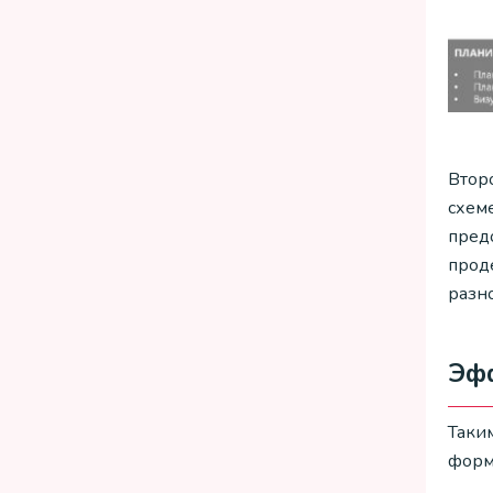
Втор
схеме
предо
проде
разн
Эфф
Таким
форм