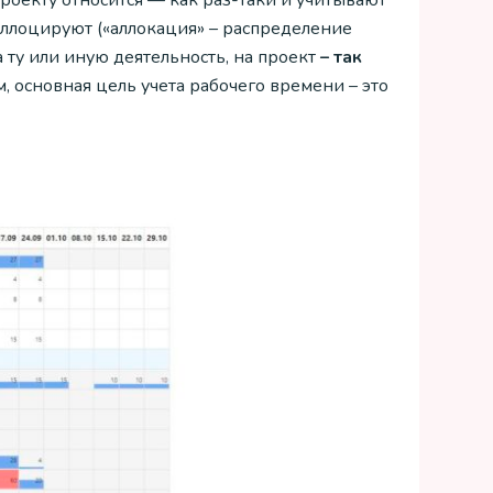
проекту относится — как раз-таки и учитывают
 аллоцируют («аллокация» – распределение
а ту или иную деятельность, на проект
– так
м, основная цель учета рабочего времени – это