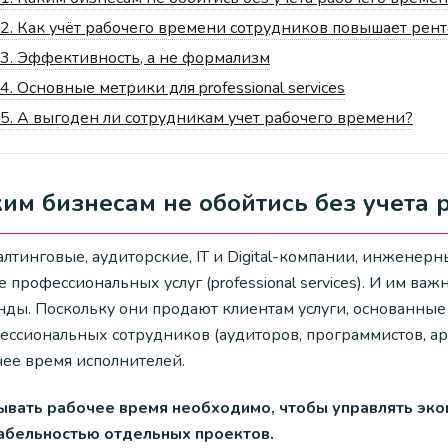
2.
Как учёт рабочего времени сотрудников повышает рент
3.
Эффективность, а не формализм
4.
Основные метрики для professional services
5.
А выгоден ли сотрудникам учет рабочего времени?
им бизнесам не обойтись без учета 
алтинговые, аудиторские, IT и Digital-компании, инженер
 профессиональных услуг (professional services). И им ва
нды. Поскольку они продают клиентам услуги, основанные
ссиональных сотрудников (аудиторов, программистов, архи
чее время исполнителей.
ывать рабочее время необходимо, чтобы управлять эко
абельностью отдельных проектов.