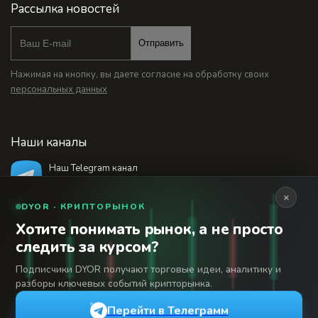
Рассылка новостей
Отправить
Нажимая на кнопку, вы даете согласие на обработку своих
персональных данных
Наши каналы
Наш Telegram канал
@bankstodaynet
×
DYOR · КРИПТОРЫНОК
Хотите понимать рынок, а не просто
© 2026 Финансовый интернет-портал «Банки
следить за курсом?
Сегодня». Используя сайт BanksToday.net вы
18+
соглашаетесь с
пользовательским соглашением
Подписчики DYOR получают торговые идеи, аналитику и
разборы ключевых событий крипторынка.
Сетевое издание «Банки Сегодня» зарегистрировано
Федеральной службой по надзору в сфере связи,
Перейти в Телеграмм
информационных технологий и массовых коммуникаций,