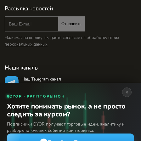
Рассылка новостей
Отправить
Нажимая на кнопку, вы даете согласие на обработку своих
персональных данных
Наши каналы
Наш Telegram канал
@bankstodaynet
×
DYOR · КРИПТОРЫНОК
Хотите понимать рынок, а не просто
© 2026 Финансовый интернет-портал «Банки
следить за курсом?
Сегодня». Используя сайт BanksToday.net вы
18+
соглашаетесь с
пользовательским соглашением
Подписчики DYOR получают торговые идеи, аналитику и
разборы ключевых событий крипторынка.
Сетевое издание «Банки Сегодня» зарегистрировано
Федеральной службой по надзору в сфере связи,