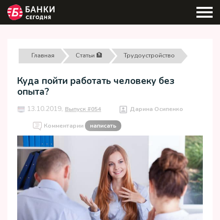
Главная
Статьи 🏦
Трудоустройство
Куда пойти работать человеку без
опыта?
13.10.2019,
Выпуск #054
Дарина Осипенко
Комментарии
написать