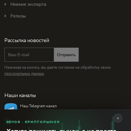
Мнение эксперта
Релизы
Рассылка новостей
Отправить
Нажимая на кнопку, вы даете согласие на обработку своих
персональных данных
Наши каналы
Наш Telegram канал
@bankstodaynet
×
DYOR · КРИПТОРЫНОК
© 2026 Финансовый интернет-портал «Банки