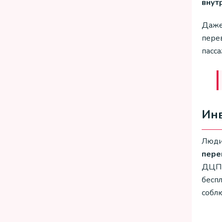
внут
Даже
пере
пасса
Ин
Люди
пере
ДЦП 
бесп
собл