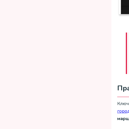
Пра
Ключ
горо
марш