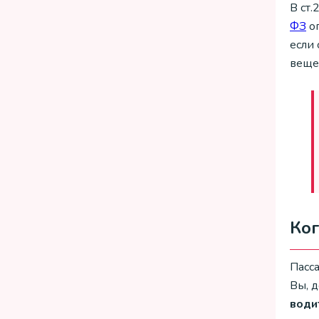
В ст.
ФЗ
оп
если
вещес
Ког
Пасс
Вы, д
води