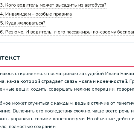
3.
Кого водитель может высадить из автобуса?
4.
Инвалидам – особые правила
5.
Куда жаловаться?
6.
Резюме. И водитель, и его пассажиры по-своему беспр
текст
наюсь откровенно: я посматриваю за судьбой Ивана Бакаи
ма, из-за которой страдает связь мозга и конечностей
. 
енные вещи: ходить, совершать мелкие операции, говорит
бное может случиться с каждым, ведь в отличие от генет
яние. Вылечить его последствия сложно, чаще всего речь 
ить, управлять своими конечностями. Но обычные действия
ило, полностью сохранен.