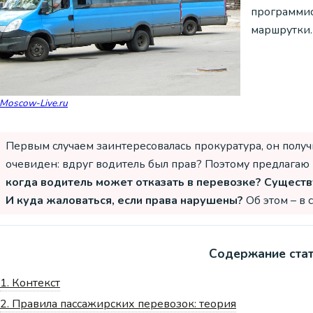
программис
маршрутки.
Moscow-Live.ru
Первым случаем заинтересовалась прокуратура, он получ
очевиден: вдруг водитель был прав? Поэтому предлагаю
когда водитель может отказать в перевозке? Существ
И куда жаловаться, если права нарушены?
Об этом – в с
Содержание ста
1.
Контекст
2.
Правила пассажирских перевозок: теория