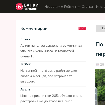
Новости
⭐️ Рейтинги
Статьи
Инст
Комментарии
Г
LIVE
Елена
По 
Автор начал за здравие, а закончил за
упокой! Очень много неточностей,
пе
очень!!!...
IPDVR
26.
На данной платформе работаю уже
около 4 месяцев, всё устраивает. С
выводом...
Асель
Мне на пришли мои 265робуксов очень
расстроена но до этого все было...