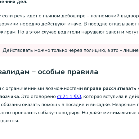
ренних дел.
 если речь идёт о пьяном дебошире – полномочий выдворя
возчики нередко действуют иначе. В поездке отказывают
жирам. Но в этом случае водители нарушают закон и могут
Действовать можно только через полицию, а это – лишне
валидам – особые правила
 с ограниченными возможностями
вправе рассчитывать 
возчика
. Это оговорено
ст.21.1 ФЗ
, которая вступила в де
обязаны оказать помощь в посадке и высадке. Незрячим 
латно провозить собаку-поводыря. Но даже минимальные с
юдаются.