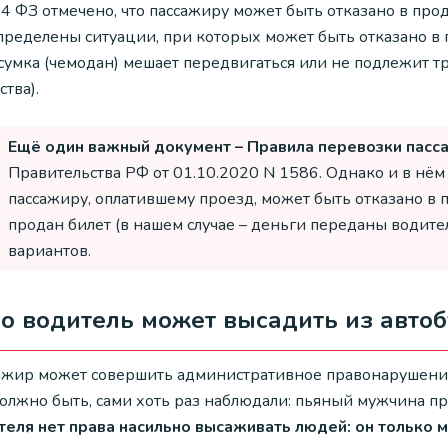
24 ФЗ отмечено, что пассажиру может быть отказано в про
ределены ситуации, при которых может быть отказано в п
 сумка (чемодан) мешает передвигаться или не подлежит 
тва).
Ещё один важный документ – Правила перевозки пасс
Правительства РФ от 01.10.2020 N 1586. Однако и в нём
пассажиру, оплатившему проезд, может быть отказано в п
продан билет (в нашем случае – деньги переданы водител
вариантов.
о водитель может высадить из автоб
ажир может совершить административное правонарушение,
олжно быть, сами хоть раз наблюдали: пьяный мужчина пр
теля нет права насильно высаживать людей: он только 