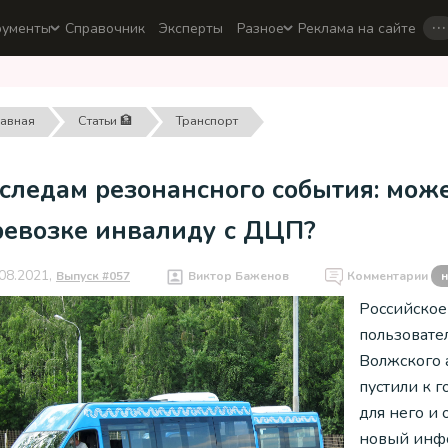
…
рументы
Справочник
Эксперты
Разное
Реклама на сайте
лавная
Статьи 🏦
Транспорт
следам резонансного события: може
ревозке инвалиду с ДЦП?
08.2021,
Выпуск #057
Виктор Баженов
Комментарии
н
Российское 
пользовате
Волжского 
пустили к 
для него и
новый инфо