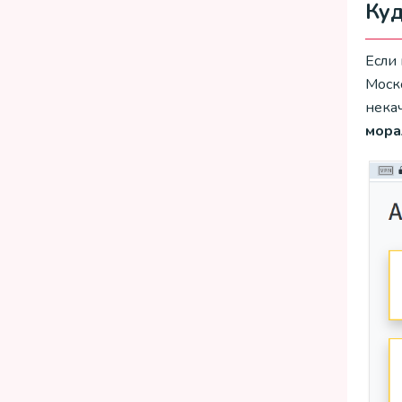
Куд
Если 
Моско
нека
мора