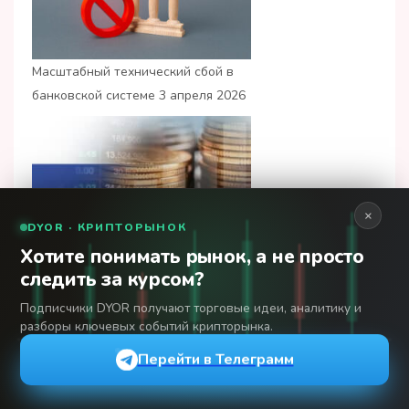
Масштабный технический сбой в
банковской системе 3 апреля 2026
×
DYOR · КРИПТОРЫНОК
Хотите понимать рынок, а не просто
Переводы, тарифы, кэшбеки и
следить за курсом?
другие интересные условия от
Подписчики DYOR получают торговые идеи, аналитику и
банков на апрель 2026
разборы ключевых событий крипторынка.
Перейти в Телеграмм