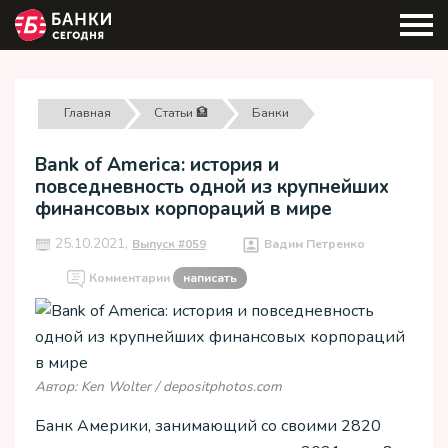
Главная
Статьи 🏦
Банки
Bank of America: история и
повседневность одной из крупнейших
финансовых корпораций в мире
25.10.2021,
Выпуск #059
Вадим Петренко
Комментарии
написать
Автор: Ken Wolter / depositphotos.com
Банк Америки, занимающий со своими 2820